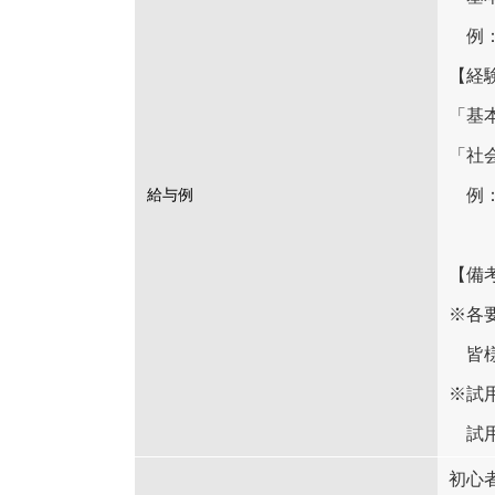
例：未
【経
「基本
「社会
例：経
給与例
電工経
【備
※各
皆様
※試
試用
初心者