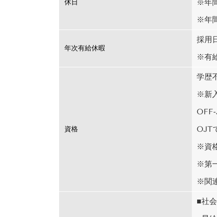
※年
休日
※年間
採用日
年次有給休暇
※有
学歴
※新
OF
OJ
資格
※資
※第
※関
■社