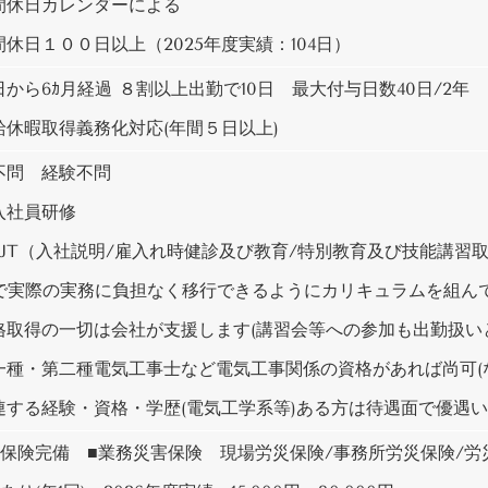
間休日カレンダーによる
休日１００日以上（2025年度実績：104日）
から6ｶ月経過 ８割以上出勤で10日 最大付与日数40日/2年
給休暇取得義務化対応(年間５日以上)
不問 経験不問
入社員研修
F-JT（入社説明/雇入れ時健診及び教育/特別教育及び技能講習
Tで実際の実務に負担なく移行できるようにカリキュラムを組ん
格取得の一切は会社が支援します(講習会等への参加も出勤扱い
一種・第二種電気工事士など電気工事関係の資格があれば尚可(な
連する経験・資格・学歴(電気工学系等)ある方は待遇面で優遇
会保険完備 ■業務災害保険 現場労災保険/事務所労災保険/労