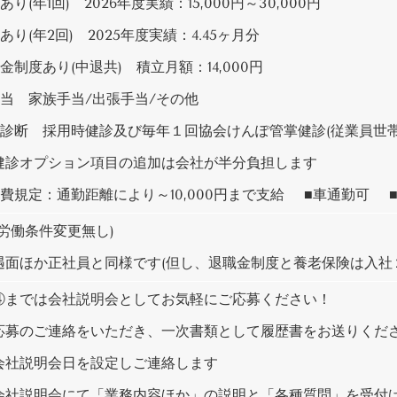
あり(年1回) 2026年度実績：15,000円～30,000円
あり(年2回) 2025年度実績：4.45ヶ月分
金制度あり(中退共) 積立月額：14,000円
手当 家族手当/出張手当/その他
康診断 採用時健診及び毎年１回協会けんぽ管掌健診(従業員世
診オプション項目の追加は会社が半分負担します
通費規定：通勤距離により～10,000円まで支給 ■車通勤可 
(労働条件変更無し)
遇面ほか正社員と同様です(但し、退職金制度と養老保険は入社
④までは会社説明会としてお気軽にご応募ください！
募のご連絡をいただき、一次書類として履歴書をお送りくだ
社説明会日を設定しご連絡します
社説明会にて「業務内容ほか」の説明と「各種質問」を受付