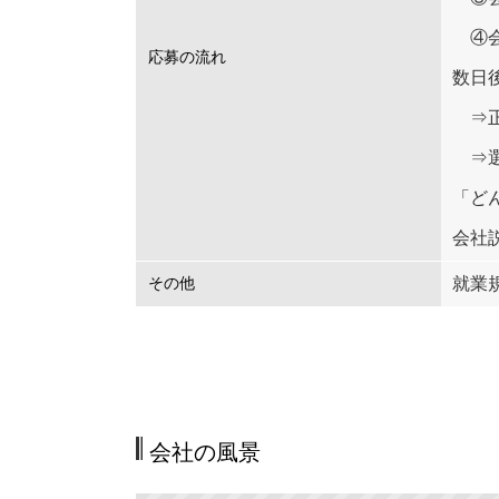
④会
応募の流れ
数日
⇒正
⇒選
「ど
会社
就業
その他
会社の風景