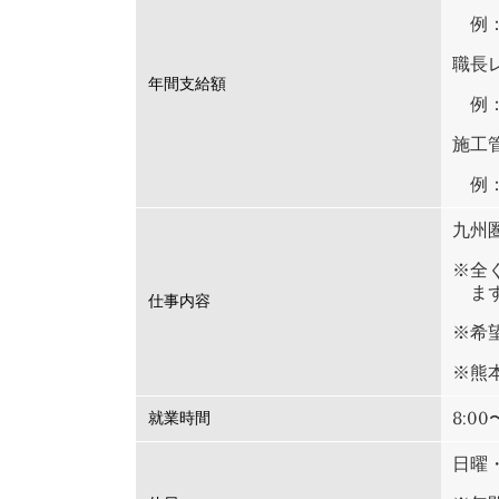
例：
職長レ
年間支給額
例：
施工管
例：
九州
※全
まず
仕事内容
※希
※熊
8:00
就業時間
日曜・