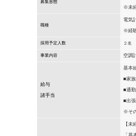
募集形態
※未
電気
職種
※経
採用予定人数
２
名
空調
事業内容
基本給
■家族
給与
■通
諸手当
■出張
※そ
【未
「基本