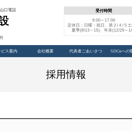
社山口電設
受付時間
設
9:00～17:00
定休日：日曜・祝日、第２/４/５
夏季(8/13～15)、年末(12/29～1/
有
ービス案内
会社概要
代表者ごあいさつ
SDGsへの
採用情報