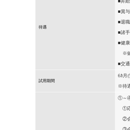
■昇給
■賞与
■退職
待遇
■諸
■健
※健
■交
6ｶ月
試用期間
※待
①～
①応
②会
③会